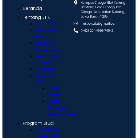
Kampus Cibogo: Blok Kaleng
Banteng Desa Cibogo, Kec.
Beranda
Cibogo, Kabupaten Subang,
Tentang JTIK
Jawa Barat 41285
Profil JTIK
jmi.polsub@gmail.com
Visi, Misi, &
(+62) 224-966-749-2
Tujuan
Struktur
Organisasi
Kompetensi
Lulusan
Fasilitas
Pegawai
JTIK
Daftar
Dosen
Daftar
Tenaga
Kependidikan
Program Studi
D-III Sistem
Informasi