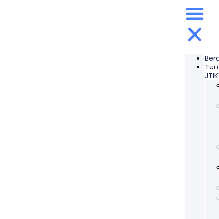
Ber
Ten
JTIK