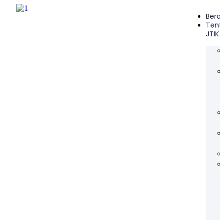
Ber
Ten
JTIK