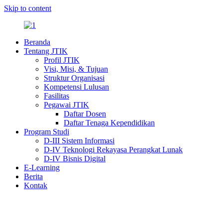
Skip to content
Beranda
Tentang JTIK
Profil JTIK
Visi, Misi, & Tujuan
Struktur Organisasi
Kompetensi Lulusan
Fasilitas
Pegawai JTIK
Daftar Dosen
Daftar Tenaga Kependidikan
Program Studi
D-III Sistem Informasi
D-IV Teknologi Rekayasa Perangkat Lunak
D-IV Bisnis Digital
E-Learning
Berita
Kontak