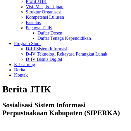
Profil JTIK
Visi, Misi, & Tujuan
Struktur Organisasi
Kompetensi Lulusan
Fasilitas
Pegawai JTIK
Daftar Dosen
Daftar Tenaga Kependidikan
Program Studi
D-III Sistem Informasi
D-IV Teknologi Rekayasa Perangkat Lunak
D-IV Bisnis Digital
E-Learning
Berita
Kontak
Berita JTIK
Sosialisasi Sistem Informasi
Perpustaakaan Kabupaten (SIPERKA)