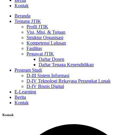
Berita
Kontak
Beranda
Tentang JTIK
Profil JTIK
Visi, Misi, & Tujuan
Struktur Organisasi
Kompetensi Lulusan
Fasilitas
Pegawai JTIK
Daftar Dosen
Daftar Tenaga Kependidikan
Program Studi
D-III Sistem Informasi
D-IV Teknologi Rekayasa Perangkat Lunak
D-IV Bisnis Digital
E-Learning
Berita
Kontak
Kontak