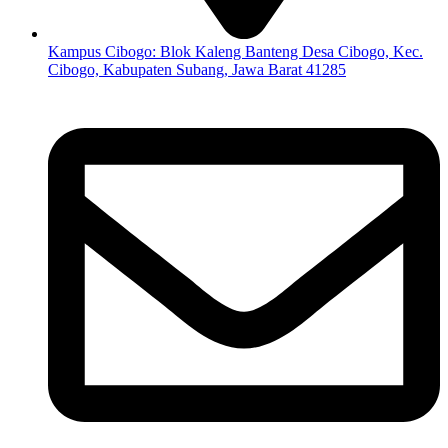
Kampus Cibogo: Blok Kaleng Banteng Desa Cibogo, Kec.
Cibogo, Kabupaten Subang, Jawa Barat 41285