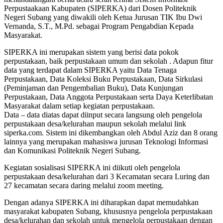
Perpustaakaan Kabupaten (SIPERKA) dari Dosen Politeknik
Negeri Subang yang diwakili oleh Ketua Jurusan TIK Ibu Dwi
Vernanda, S.T., M.Pd. sebagai Program Pengabdian Kepada
Masyarakat.
SIPERKA ini merupakan sistem yang berisi data pokok
perpustakaan, baik perpustakaan umum dan sekolah . Adapun fitur
data yang terdapat dalam SIPERKA yaitu Data Tenaga
Perpustakaan, Data Koleksi Buku Perpustakaan, Data Sirkulasi
(Peminjaman dan Pengembalian Buku), Data Kunjungan
Perpustakaan, Data Anggota Perpustakaan serta Daya Keterlibatan
Masyarakat dalam setiap kegiatan perpustakaan.
Data – data diatas dapat diinput secara langsung oleh pengelola
perpustakaan desa/kelurahan maupun sekolah melalui link
siperka.com. Sistem ini dikembangkan oleh Abdul Aziz dan 8 orang
lainnya yang merupakan mahasiswa jurusan Teknologi Informasi
dan Komunikasi Politeknik Negeri Subang.
Kegiatan sosialisasi SIPERKA ini diikuti oleh pengelola
perpustakaan desa/kelurahan dari 3 Kecamatan secara Luring dan
27 kecamatan secara daring melalui zoom meeting.
Dengan adanya SIPERKA ini diharapkan dapat memudahkan
masyarakat kabupaten Subang, khususnya pengelola perpustakaan
desa/kelurahan dan sekolah untuk mengelola perpustakaan dengan