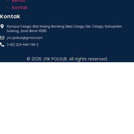
Berita
Kontak
Kontak
Kampus Cibogo: Blok Kaleng Banteng Desa Cibogo, Kec. Cibogo, Kabupaten
Subang, Jawa Barat 41285
jmi.polsub@gmail.com
(+62) 224-966-749-2
© 2025 JTIK POLSUB. All rights reserved.