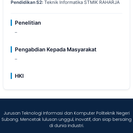
Pendidikan S2:
Teknik Informatika STMIK RAHARJA
Penelitian
–
Pengabdian Kepada Masyarakat
–
HKI
Jurusan Teknologi Informasi dan Komputer Politeknik Negeri
Subang. Mencetak lulusan unggul, inovatif, dan siap bersaing
di dunia industri.