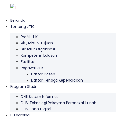
Skip
to
content
Beranda
Tentang JTIK
Profil JTIK
Visi, Misi, & Tujuan
Struktur Organisasi
Kompetensi Lulusan
Fasilitas
Pegawai JTIK
Daftar Dosen
Daftar Tenaga Kependidikan
Program Studi
D-III Sistem Informasi
D-IV Teknologi Rekayasa Perangkat Lunak
D-IV Bisnis Digital
E-Learning