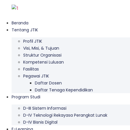
Skip
to
content
Beranda
Tentang JTIK
Profil JTIK
Visi, Misi, & Tujuan
Struktur Organisasi
Kompetensi Lulusan
Fasilitas
Pegawai JTIK
Daftar Dosen
Daftar Tenaga Kependidikan
Program Studi
D-III Sistem Informasi
D-IV Teknologi Rekayasa Perangkat Lunak
D-IV Bisnis Digital
E-Learning