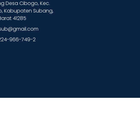
g Desa Cibogo, Kec.
o, Kabupaten Subang,
arat 41285
lsub@gmail.com
224-966-749-2