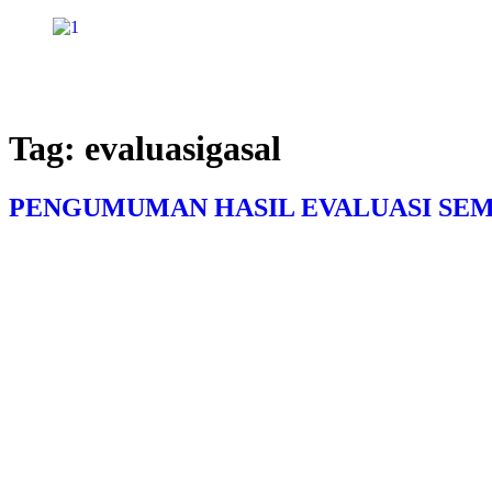
Skip
to
content
Tag:
evaluasigasal
PENGUMUMAN HASIL EVALUASI SEME