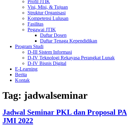
Profil JTIK
Visi, Misi, & Tujuan
Struktur Organisasi
Kompetensi Lulusan
Fasilitas
Pegawai JTIK
Daftar Dosen
Daftar Tenaga Kependidikan
Program Studi
D-III Sistem Informasi
D-IV Teknologi Rekayasa Perangkat Lunak
D-IV Bisnis Digital
E-Learning
Berita
Kontak
Tag:
jadwalseminar
Jadwal Seminar PKL dan Proposal PA
JMI 2022