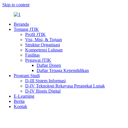
Skip to content
Beranda
Tentang JTIK
Profil JTIK
Visi, Misi, & Tujuan
Struktur Organisasi
Kompetensi Lulusan
Fasilitas
Pegawai JTIK
Daftar Dosen
Daftar Tenaga Kependidikan
Program Studi
D-III Sistem Informasi
D-IV Teknologi Rekayasa Perangkat Lunak
D-IV Bisnis Digital
E-Learning
Berita
Kontak