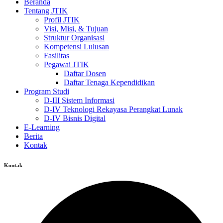
Beranda
Tentang JTIK
Profil JTIK
Visi, Misi, & Tujuan
Struktur Organisasi
Kompetensi Lulusan
Fasilitas
Pegawai JTIK
Daftar Dosen
Daftar Tenaga Kependidikan
Program Studi
D-III Sistem Informasi
D-IV Teknologi Rekayasa Perangkat Lunak
D-IV Bisnis Digital
E-Learning
Berita
Kontak
Kontak