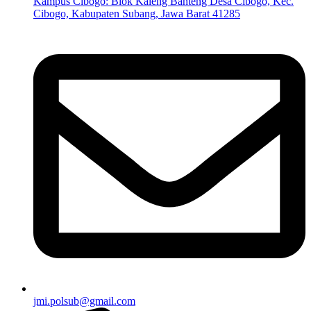
Kampus Cibogo: Blok Kaleng Banteng Desa Cibogo, Kec.
Cibogo, Kabupaten Subang, Jawa Barat 41285
jmi.polsub@gmail.com