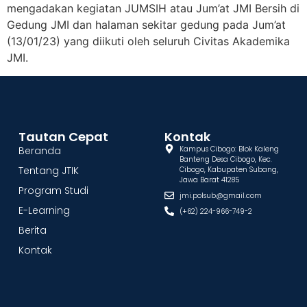
mengadakan kegiatan JUMSIH atau Jum’at JMI Bersih di
Gedung JMI dan halaman sekitar gedung pada Jum’at
(13/01/23) yang diikuti oleh seluruh Civitas Akademika
JMI.
Tautan Cepat
Kontak
Beranda
Kampus Cibogo: Blok Kaleng
Banteng Desa Cibogo, Kec.
Tentang JTIK
Cibogo, Kabupaten Subang,
Jawa Barat 41285
Program Studi
jmi.polsub@gmail.com
E-Learning
(+62) 224-966-749-2
Berita
Kontak