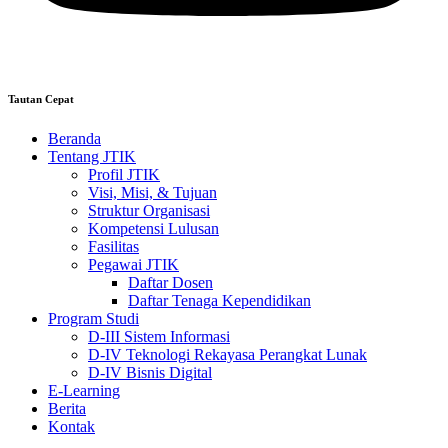
Tautan Cepat
Beranda
Tentang JTIK
Profil JTIK
Visi, Misi, & Tujuan
Struktur Organisasi
Kompetensi Lulusan
Fasilitas
Pegawai JTIK
Daftar Dosen
Daftar Tenaga Kependidikan
Program Studi
D-III Sistem Informasi
D-IV Teknologi Rekayasa Perangkat Lunak
D-IV Bisnis Digital
E-Learning
Berita
Kontak