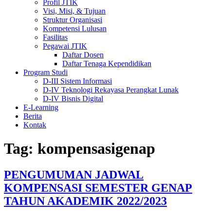
Profil JTIK
Visi, Misi, & Tujuan
Struktur Organisasi
Kompetensi Lulusan
Fasilitas
Pegawai JTIK
Daftar Dosen
Daftar Tenaga Kependidikan
Program Studi
D-III Sistem Informasi
D-IV Teknologi Rekayasa Perangkat Lunak
D-IV Bisnis Digital
E-Learning
Berita
Kontak
Tag:
kompensasigenap
PENGUMUMAN JADWAL
KOMPENSASI SEMESTER GENAP
TAHUN AKADEMIK 2022/2023