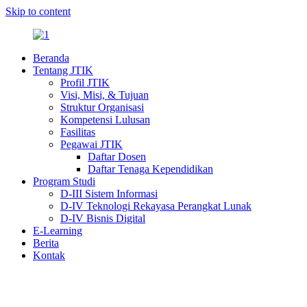
Skip to content
Beranda
Tentang JTIK
Profil JTIK
Visi, Misi, & Tujuan
Struktur Organisasi
Kompetensi Lulusan
Fasilitas
Pegawai JTIK
Daftar Dosen
Daftar Tenaga Kependidikan
Program Studi
D-III Sistem Informasi
D-IV Teknologi Rekayasa Perangkat Lunak
D-IV Bisnis Digital
E-Learning
Berita
Kontak