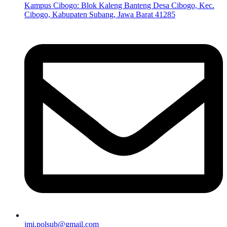
Kampus Cibogo: Blok Kaleng Banteng Desa Cibogo, Kec.
Cibogo, Kabupaten Subang, Jawa Barat 41285
jmi.polsub@gmail.com