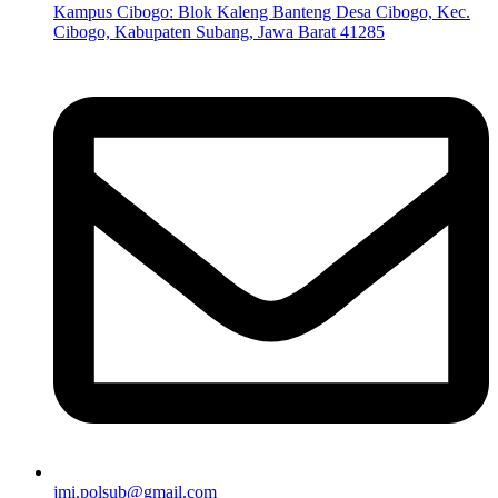
Kampus Cibogo: Blok Kaleng Banteng Desa Cibogo, Kec.
Cibogo, Kabupaten Subang, Jawa Barat 41285
jmi.polsub@gmail.com