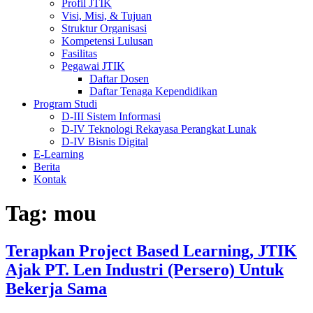
Profil JTIK
Visi, Misi, & Tujuan
Struktur Organisasi
Kompetensi Lulusan
Fasilitas
Pegawai JTIK
Daftar Dosen
Daftar Tenaga Kependidikan
Program Studi
D-III Sistem Informasi
D-IV Teknologi Rekayasa Perangkat Lunak
D-IV Bisnis Digital
E-Learning
Berita
Kontak
Tag:
mou
Terapkan Project Based Learning, JTIK
Ajak PT. Len Industri (Persero) Untuk
Bekerja Sama