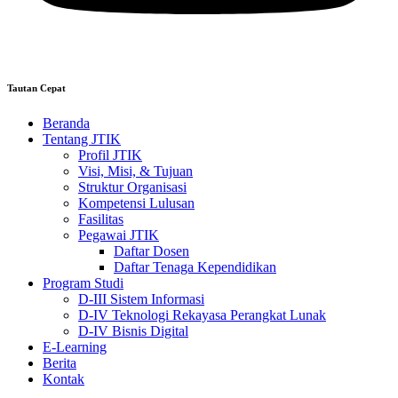
Tautan Cepat
Beranda
Tentang JTIK
Profil JTIK
Visi, Misi, & Tujuan
Struktur Organisasi
Kompetensi Lulusan
Fasilitas
Pegawai JTIK
Daftar Dosen
Daftar Tenaga Kependidikan
Program Studi
D-III Sistem Informasi
D-IV Teknologi Rekayasa Perangkat Lunak
D-IV Bisnis Digital
E-Learning
Berita
Kontak