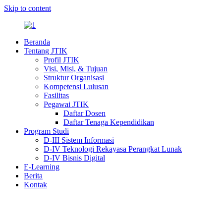
Skip to content
Beranda
Tentang JTIK
Profil JTIK
Visi, Misi, & Tujuan
Struktur Organisasi
Kompetensi Lulusan
Fasilitas
Pegawai JTIK
Daftar Dosen
Daftar Tenaga Kependidikan
Program Studi
D-III Sistem Informasi
D-IV Teknologi Rekayasa Perangkat Lunak
D-IV Bisnis Digital
E-Learning
Berita
Kontak