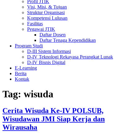
Profil JTIK
Visi, Misi, & Tujuan
Struktur Organisasi
Kompetensi Lulusan
Fasilitas
Pegawai JTIK
Daftar Dosen
Daftar Tenaga Kependidikan
Program Studi
D-III Sistem Informasi
D-IV Teknologi Rekayasa Perangkat Lunak
D-IV Bisnis Digital
E-Learning
Berita
Kontak
Tag:
wisuda
Cerita Wisuda Ke-IV POLSUB,
Wisudawan JMI Siap Kerja dan
Wirausaha