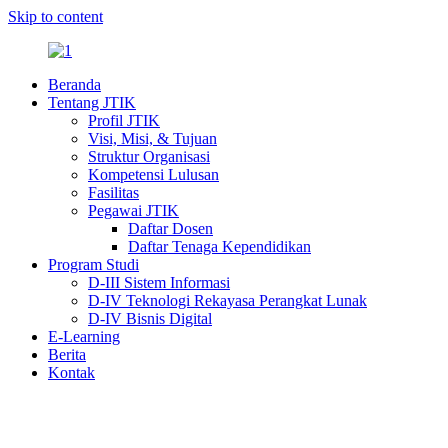
Skip to content
Beranda
Tentang JTIK
Profil JTIK
Visi, Misi, & Tujuan
Struktur Organisasi
Kompetensi Lulusan
Fasilitas
Pegawai JTIK
Daftar Dosen
Daftar Tenaga Kependidikan
Program Studi
D-III Sistem Informasi
D-IV Teknologi Rekayasa Perangkat Lunak
D-IV Bisnis Digital
E-Learning
Berita
Kontak