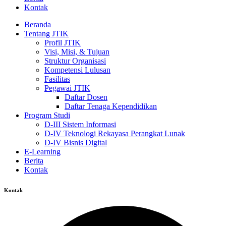
Kontak
Beranda
Tentang JTIK
Profil JTIK
Visi, Misi, & Tujuan
Struktur Organisasi
Kompetensi Lulusan
Fasilitas
Pegawai JTIK
Daftar Dosen
Daftar Tenaga Kependidikan
Program Studi
D-III Sistem Informasi
D-IV Teknologi Rekayasa Perangkat Lunak
D-IV Bisnis Digital
E-Learning
Berita
Kontak
Kontak