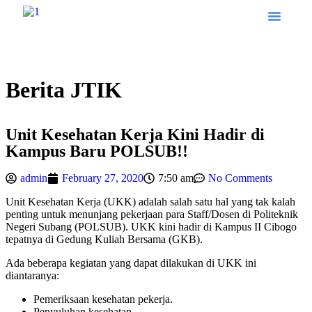
Tentang JTIK
Program Studi
E-Learni
Berita JTIK
Unit Kesehatan Kerja Kini Hadir di
Kampus Baru POLSUB!!
admin
February 27, 2020
7:50 am
No Comments
Unit Kesehatan Kerja (UKK) adalah salah satu hal yang tak kalah
penting untuk menunjang pekerjaan para Staff/Dosen di Politeknik
Negeri Subang (POLSUB). UKK kini hadir di Kampus II Cibogo
tepatnya di Gedung Kuliah Bersama (GKB).
Ada beberapa kegiatan yang dapat dilakukan di UKK ini
diantaranya:
Pemeriksaan kesehatan pekerja.
Penyuluhan kesehatan.