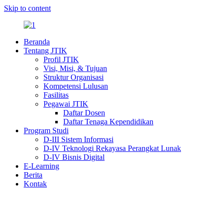
Skip to content
Beranda
Tentang JTIK
Profil JTIK
Visi, Misi, & Tujuan
Struktur Organisasi
Kompetensi Lulusan
Fasilitas
Pegawai JTIK
Daftar Dosen
Daftar Tenaga Kependidikan
Program Studi
D-III Sistem Informasi
D-IV Teknologi Rekayasa Perangkat Lunak
D-IV Bisnis Digital
E-Learning
Berita
Kontak