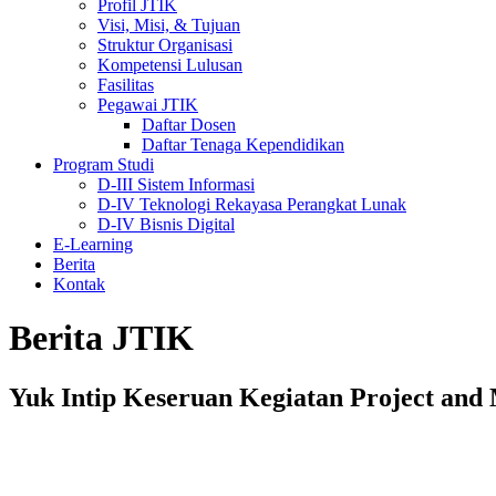
Profil JTIK
Visi, Misi, & Tujuan
Struktur Organisasi
Kompetensi Lulusan
Fasilitas
Pegawai JTIK
Daftar Dosen
Daftar Tenaga Kependidikan
Program Studi
D-III Sistem Informasi
D-IV Teknologi Rekayasa Perangkat Lunak
D-IV Bisnis Digital
E-Learning
Berita
Kontak
Berita JTIK
Yuk Intip Keseruan Kegiatan Project and