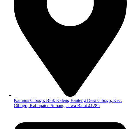
Kampus Cibogo: Blok Kaleng Banteng Desa Cibogo, Kec.
Cibogo, Kabupaten Subang, Jawa Barat 41285