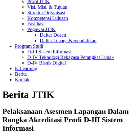
Profil JTIK
Visi, Misi, & Tujuan
Struktur Organisasi
Kompetensi Lulusan
Fasilitas
Pegawai JTIK
Daftar Dosen
Daftar Tenaga Kependidikan
Program Studi
D-III Sistem Informasi
D-IV Teknologi Rekayasa Perangkat Lunak
D-IV Bisnis Digital
E-Learning
Berita
Kontak
Berita JTIK
Pelaksanaan Asesmen Lapangan Dalam
Rangka Akreditasi Prodi D-III Sistem
Informasi