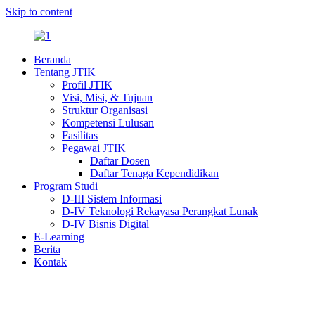
Skip to content
Beranda
Tentang JTIK
Profil JTIK
Visi, Misi, & Tujuan
Struktur Organisasi
Kompetensi Lulusan
Fasilitas
Pegawai JTIK
Daftar Dosen
Daftar Tenaga Kependidikan
Program Studi
D-III Sistem Informasi
D-IV Teknologi Rekayasa Perangkat Lunak
D-IV Bisnis Digital
E-Learning
Berita
Kontak