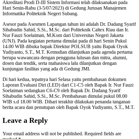
Akreditasi Prodi D-III Sistem Informasi telah dilaksanakan pada
Hari Senin-Rabu (3-5/07/2023) di Gedung Jurusan Manajemen
Informatika Politeknik Negeri Subang.
Asesor pada Asesmen Lapangan tahun ini adalah Dr. Dadang Syarif
Sihabudin Sahid, S.Si., M.Sc. dari Politeknik Caltex Riau dan Ir.
Nur Fauzi Soelaiman, M.Kom dari Universitas Negeri Jakarta
(UNJ). Pada kegiatan pertama dimulai pada di hari Senin Pukul
14.00 WIB dibuka bapak Direktur POLSUB yaitu Bapak Oyok
Yudiyanto, S.T., M.T. Kemudian dilanjutkan pada agenda pertama
berupa wawancara dengan pengguna lulusan dan mitra, alumni,
dosen dan tendik, serta mahasiswa lalu dilanjutkan dengan
kunjungan fasilitas yang ada di Gedung JMI.
Di hari kedua, tepatnya hari Selasa yaitu pembahasan dokumen
Laporan Evaluasi Diri (LED) dari C1-C5 oleh Bapak Ir. Nur Fauzi
Soelaiman sedangkan C6-C9 oleh Bapak Dr. Dadang Syarif
Sihabudin Sahid, S.Si., M.Sc. Pembahasan dimulai pukul 08.00
WIB s.d 18.00 WIB. Dihari terakhir dilakukan penanda tanganan
berita acara dan penutupan oleh Bapak Oyok Yudiyanto, S.T., M.T.
Leave a Reply
Your email address will not be published.
Required fields are