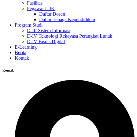
Fasilitas
Pegawai JTIK
Daftar Dosen
Daftar Tenaga Kependidikan
Program Studi
D-III Sistem Informasi
D-IV Teknologi Rekayasa Perangkat Lunak
D-IV Bisnis Digital
E-Learning
Berita
Kontak
Kontak