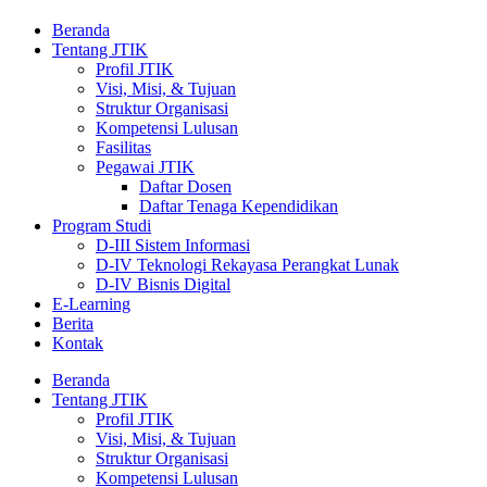
Beranda
Tentang JTIK
Profil JTIK
Visi, Misi, & Tujuan
Struktur Organisasi
Kompetensi Lulusan
Fasilitas
Pegawai JTIK
Daftar Dosen
Daftar Tenaga Kependidikan
Program Studi
D-III Sistem Informasi
D-IV Teknologi Rekayasa Perangkat Lunak
D-IV Bisnis Digital
E-Learning
Berita
Kontak
Beranda
Tentang JTIK
Profil JTIK
Visi, Misi, & Tujuan
Struktur Organisasi
Kompetensi Lulusan