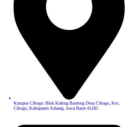
Kampus Cibogo: Blok Kaleng Banteng Desa Cibogo, Kec.
Cibogo, Kabupaten Subang, Jawa Barat 41285