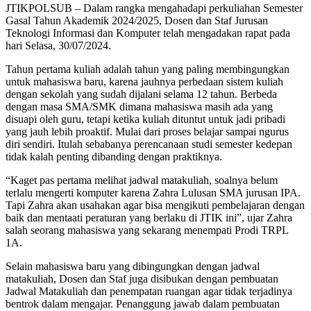
JTIKPOLSUB – Dalam rangka mengahadapi perkuliahan Semester
Gasal Tahun Akademik 2024/2025, Dosen dan Staf Jurusan
Teknologi Informasi dan Komputer telah mengadakan rapat pada
hari Selasa, 30/07/2024.
Tahun pertama kuliah adalah tahun yang paling membingungkan
untuk mahasiswa baru, karena jauhnya perbedaan sistem kuliah
dengan sekolah yang sudah dijalani selama 12 tahun. Berbeda
dengan masa SMA/SMK dimana mahasiswa masih ada yang
disuapi oleh guru, tetapi ketika kuliah dituntut untuk jadi pribadi
yang jauh lebih proaktif. Mulai dari proses belajar sampai ngurus
diri sendiri. Itulah sebabanya perencanaan studi semester kedepan
tidak kalah penting dibanding dengan praktiknya.
“Kaget pas pertama melihat jadwal matakuliah, soalnya belum
terlalu mengerti komputer karena Zahra Lulusan SMA jurusan IPA.
Tapi Zahra akan usahakan agar bisa mengikuti pembelajaran dengan
baik dan mentaati peraturan yang berlaku di JTIK ini”, ujar Zahra
salah seorang mahasiswa yang sekarang menempati Prodi TRPL
1A.
Selain mahasiswa baru yang dibingungkan dengan jadwal
matakuliah, Dosen dan Staf juga disibukan dengan pembuatan
Jadwal Matakuliah dan penempatan ruangan agar tidak terjadinya
bentrok dalam mengajar. Penanggung jawab dalam pembuatan