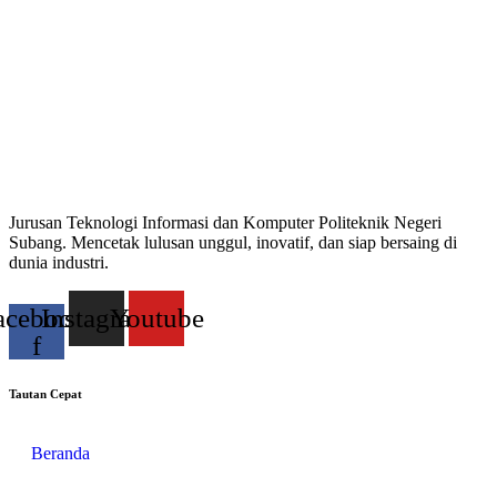
Jurusan Teknologi Informasi dan Komputer Politeknik Negeri
Subang. Mencetak lulusan unggul, inovatif, dan siap bersaing di
dunia industri.
acebook-
Instagram
Youtube
f
Tautan Cepat
Beranda