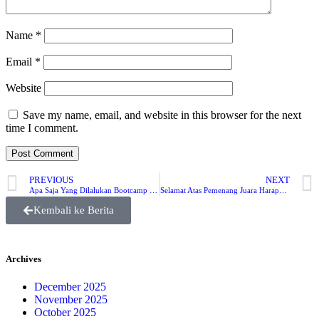
Name
*
Email
*
Website
Save my name, email, and website in this browser for the next
time I comment.
PREVIOUS
NEXT
Apa Saja Yang Dilalukan Bootcamp di JTIK? Yu Kita Cari Tahu!
Selamat Atas Pemenang Juara Harapan 1 dan Juara Harapan 2 Lomba Video Kesejarahan Lokal Subang 2024
Kembali ke Berita
Archives
December 2025
November 2025
October 2025