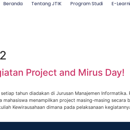
Beranda
Tentang JTIK
Program Studi
E-Learn
2
iatan Project and Mirus Day!
etiap tahun diadakan di Jurusan Manajemen Informatika. P
a mahasiswa menampilkan project masing-masing secara ber
 kuliah Kewirausahaan dimana pada pelaksanaan kegiatan