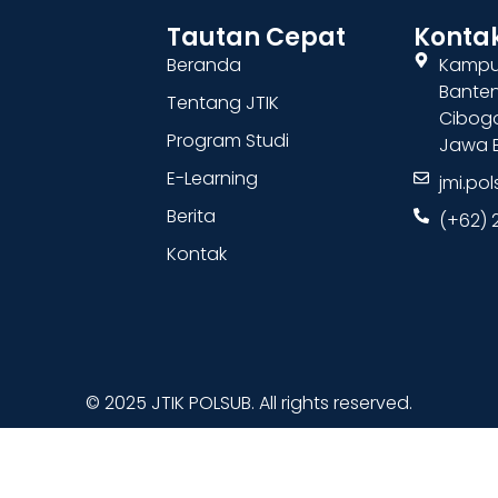
Tautan Cepat
Konta
Beranda
Kampus
Banten
Tentang JTIK
Cibog
Program Studi
Jawa B
E-Learning
jmi.po
Berita
(+62) 
Kontak
© 2025 JTIK POLSUB. All rights reserved.