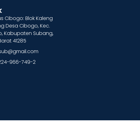
k
 Cibogo: Blok Kaleng
g Desa Cibogo, Kec.
o, Kabupaten Subang,
arat 41285
lsub@gmail.com
224-966-749-2