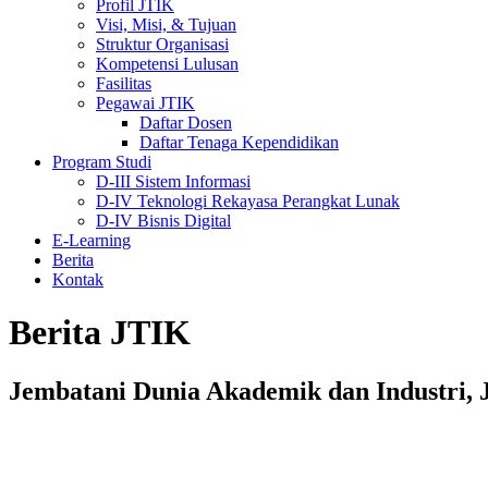
Profil JTIK
Visi, Misi, & Tujuan
Struktur Organisasi
Kompetensi Lulusan
Fasilitas
Pegawai JTIK
Daftar Dosen
Daftar Tenaga Kependidikan
Program Studi
D-III Sistem Informasi
D-IV Teknologi Rekayasa Perangkat Lunak
D-IV Bisnis Digital
E-Learning
Berita
Kontak
Berita JTIK
Jembatani Dunia Akademik dan Industri