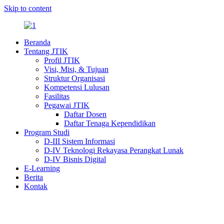
Skip to content
Beranda
Tentang JTIK
Profil JTIK
Visi, Misi, & Tujuan
Struktur Organisasi
Kompetensi Lulusan
Fasilitas
Pegawai JTIK
Daftar Dosen
Daftar Tenaga Kependidikan
Program Studi
D-III Sistem Informasi
D-IV Teknologi Rekayasa Perangkat Lunak
D-IV Bisnis Digital
E-Learning
Berita
Kontak