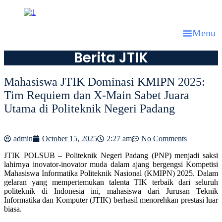
Skip
to
content
Menu
Berita JTIK
Mahasiswa JTIK Dominasi KMIPN 2025:
Tim Requiem dan X-Main Sabet Juara
Utama di Politeknik Negeri Padang
admin
October 15, 2025
2:27 am
No Comments
JTIK POLSUB – Politeknik Negeri Padang (PNP) menjadi saksi
lahirnya inovator-inovator muda dalam ajang bergengsi Kompetisi
Mahasiswa Informatika Politeknik Nasional (KMIPN) 2025. Dalam
gelaran yang mempertemukan talenta TIK terbaik dari seluruh
politeknik di Indonesia ini, mahasiswa dari Jurusan Teknik
Informatika dan Komputer (JTIK) berhasil menorehkan prestasi luar
biasa.