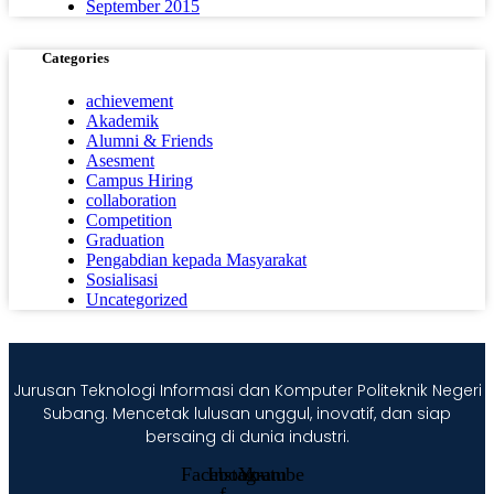
September 2015
Categories
achievement
Akademik
Alumni & Friends
Asesment
Campus Hiring
collaboration
Competition
Graduation
Pengabdian kepada Masyarakat
Sosialisasi
Uncategorized
Jurusan Teknologi Informasi dan Komputer Politeknik Negeri
Subang. Mencetak lulusan unggul, inovatif, dan siap
bersaing di dunia industri.
Facebook-
Instagram
Youtube