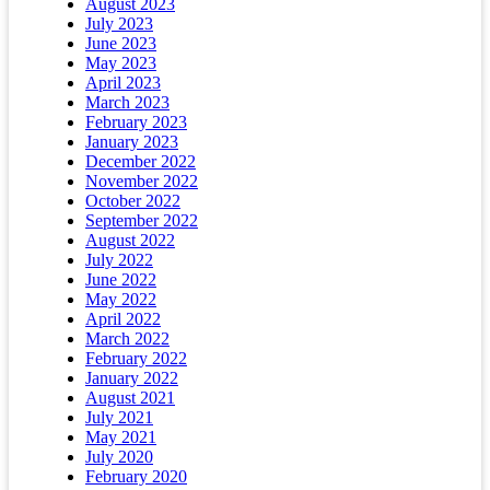
August 2023
July 2023
June 2023
May 2023
April 2023
March 2023
February 2023
January 2023
December 2022
November 2022
October 2022
September 2022
August 2022
July 2022
June 2022
May 2022
April 2022
March 2022
February 2022
January 2022
August 2021
July 2021
May 2021
July 2020
February 2020