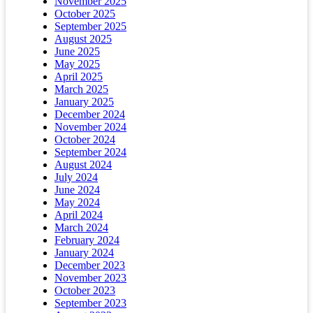
November 2025
October 2025
September 2025
August 2025
June 2025
May 2025
April 2025
March 2025
January 2025
December 2024
November 2024
October 2024
September 2024
August 2024
July 2024
June 2024
May 2024
April 2024
March 2024
February 2024
January 2024
December 2023
November 2023
October 2023
September 2023