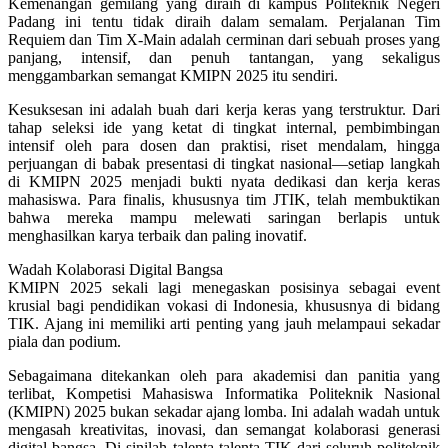
Kemenangan gemilang yang diraih di kampus Politeknik Negeri
Padang ini tentu tidak diraih dalam semalam. Perjalanan Tim
Requiem dan Tim X-Main adalah cerminan dari sebuah proses yang
panjang, intensif, dan penuh tantangan, yang sekaligus
menggambarkan semangat KMIPN 2025 itu sendiri.
Kesuksesan ini adalah buah dari kerja keras yang terstruktur. Dari
tahap seleksi ide yang ketat di tingkat internal, pembimbingan
intensif oleh para dosen dan praktisi, riset mendalam, hingga
perjuangan di babak presentasi di tingkat nasional—setiap langkah
di KMIPN 2025 menjadi bukti nyata dedikasi dan kerja keras
mahasiswa. Para finalis, khususnya tim JTIK, telah membuktikan
bahwa mereka mampu melewati saringan berlapis untuk
menghasilkan karya terbaik dan paling inovatif.
Wadah Kolaborasi Digital Bangsa
KMIPN 2025 sekali lagi menegaskan posisinya sebagai event
krusial bagi pendidikan vokasi di Indonesia, khususnya di bidang
TIK. Ajang ini memiliki arti penting yang jauh melampaui sekadar
piala dan podium.
Sebagaimana ditekankan oleh para akademisi dan panitia yang
terlibat, Kompetisi Mahasiswa Informatika Politeknik Nasional
(KMIPN) 2025 bukan sekadar ajang lomba. Ini adalah wadah untuk
mengasah kreativitas, inovasi, dan semangat kolaborasi generasi
digital bangsa. Di sinilah talenta-talenta TIK dari seluruh politeknik