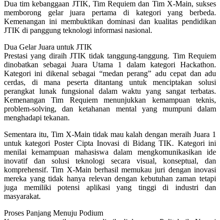
Dua tim kebanggaan JTIK, Tim Requiem dan Tim X-Main, sukses
memborong gelar juara pertama di kategori yang berbeda.
Kemenangan ini membuktikan dominasi dan kualitas pendidikan
JTIK di panggung teknologi informasi nasional.
Dua Gelar Juara untuk JTIK
Prestasi yang diraih JTIK tidak tanggung-tanggung. Tim Requiem
dinobatkan sebagai Juara Utama 1 dalam kategori Hackathon.
Kategori ini dikenal sebagai “medan perang” adu cepat dan adu
cerdas, di mana peserta ditantang untuk menciptakan solusi
perangkat lunak fungsional dalam waktu yang sangat terbatas.
Kemenangan Tim Requiem menunjukkan kemampuan teknis,
problem-solving, dan ketahanan mental yang mumpuni dalam
menghadapi tekanan.
Sementara itu, Tim X-Main tidak mau kalah dengan meraih Juara 1
untuk kategori Poster Cipta Inovasi di Bidang TIK. Kategori ini
menilai kemampuan mahasiswa dalam mengkomunikasikan ide
inovatif dan solusi teknologi secara visual, konseptual, dan
komprehensif. Tim X-Main berhasil memukau juri dengan inovasi
mereka yang tidak hanya relevan dengan kebutuhan zaman tetapi
juga memiliki potensi aplikasi yang tinggi di industri dan
masyarakat.
Proses Panjang Menuju Podium